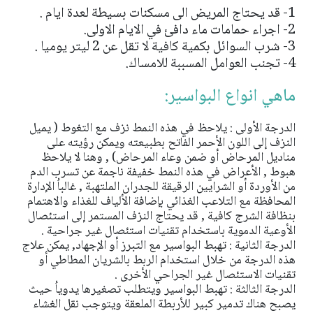
1- قد يحتاج المريض الى مسكنات بسيطة لعدة ايام .
2- اجراء حمامات ماء دافئ في الايام الاولى.
3- شرب السوائل بكمية كافية لا تقل عن 2 ليتر يوميا .
4- تجنب العوامل المسببة للامساك.
ماهي انواع البواسير:
الدرجة الأولى : يلاحظ في هذه النمط نزف مع التغوط ( يميل
النزف إلى اللون الأحمر الفاتح بطبيعته ويمكن رؤيته على
مناديل المرحاض أو ضمن وعاء المرحاض) , وهنا لا يلاحظ
هبوط , الأعراض في هذه النمط خفيفة ناجمة عن تسرب الدم
من الأوردة أو الشرايين الرقيقة للجدران الملتهبة , غالباُ الإدارة
المحافظة مع التلاعب الغذائي بإضافة الألياف للغذاء والاهتمام
بنظافة الشرج كافية , قد يحتاج النزف المستمر إلى استئصال
الأوعية الدموية باستخدام تقنيات استئصال غير جراحية .
الدرجة الثانية : تهبط البواسير مع التبرز أو الإجهاد, يمكن علاج
هذه الدرجة من خلال استخدام الربط بالشريان المطاطي أو
تقنيات الاستئصال غير الجراحي الأخرى .
الدرجة الثالثة : تهبط البواسير ويتطلب تصغيرها يدوياُ حيث
يصبح هناك تدمير كبير للأربطة الملعقة ويتوجب نقل الغشاء