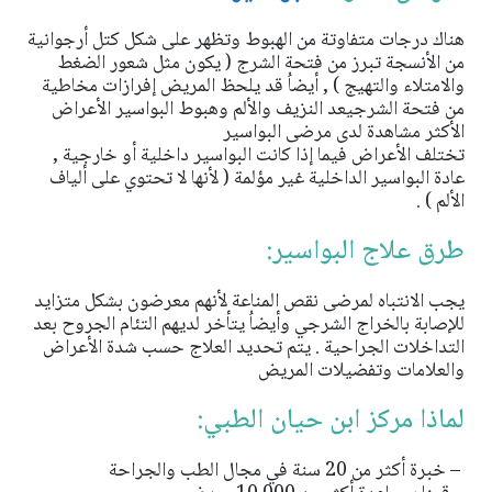
هناك درجات متفاوتة من الهبوط وتظهر على شكل كتل أرجوانية
من الأنسجة تبرز من فتحة الشرج ( يكون مثل شعور الضغط
والامتلاء والتهيج ) , أيضاُ قد يلحظ المريض إفرازات مخاطية
من فتحة الشرجيعد النزيف والألم وهبوط البواسير الأعراض
الأكثر مشاهدة لدى مرضى البواسير
تختلف الأعراض فيما إذا كانت البواسير داخلية أو خارجية ,
عادة البواسير الداخلية غير مؤلمة ( لأنها لا تحتوي على ألياف
الألم ) .
طرق علاج البواسير:
يجب الانتباه لمرضى نقص المناعة لأنهم معرضون بشكل متزايد
للإصابة بالخراج الشرجي وأيضاُ يتأخر لديهم التئام الجروح بعد
التداخلات الجراحية . يتم تحديد العلاج حسب شدة الأعراض
والعلامات وتفضيلات المريض
لماذا مركز ابن حيان الطبي:
– خبرة أكثر من 20 سنة في مجال الطب والجراحة