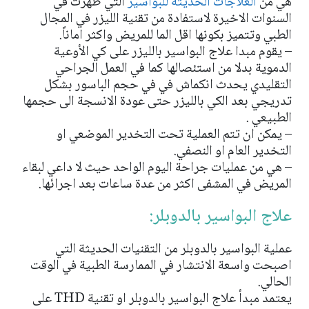
هي من
العلاجات الحديثة للبواسير
التي ظهرت في
السنوات الاخيرة لاستفادة من تقنية الليزر في المجال
الطبي وتتميز بكونها اقل الما للمريض واكثر اماناً.
– يقوم مبدا علاج البواسير بالليزر على كي الأوعية
الدموية بدلا من استئصالها كما في العمل الجراحي
التقليدي يحدث انكماش في في حجم الباسور بشكل
تدريجي بعد الكي بالليزر حتى عودة الانسجة الى حجمها
الطبيعي .
– يمكن ان تتم العملية تحت التخدير الموضعي او
التخدير العام او النصفي.
– هي من عمليات جراحة اليوم الواحد حيث لا داعي لبقاء
المريض في المشفى اكثر من عدة ساعات بعد اجرائها.
علاج البواسير بالدوبلر:
عملية البواسير بالدوبلر من التقنيات الحديثة التي
اصبحت واسعة الانتشار في الممارسة الطبية في الوقت
الحالي.
يعتمد مبدأ علاج البواسير بالدوبلر او تقنية THD على