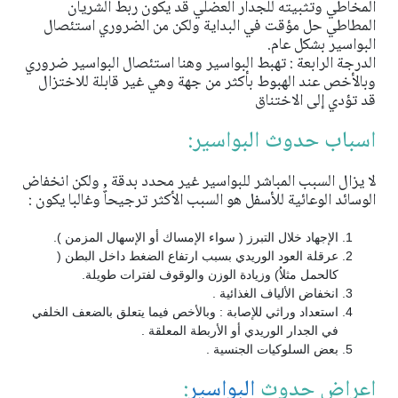
المخاطي وتثبيته للجدار العضلي قد يكون ربط الشريان
المطاطي حل مؤقت في البداية ولكن من الضروري استئصال
البواسير بشكل عام.
الدرجة الرابعة : تهبط البواسير وهنا استئصال البواسير ضروري
وبالأخص عند الهبوط بأكثر من جهة وهي غير قابلة للاختزال
قد تؤدي إلى الاختناق
اسباب حدوث البواسير:
لا يزال السبب المباشر للبواسير غير محدد بدقة , ولكن انخفاض
الوسائد الوعائية للأسفل هو السبب الأكثر ترجيحاٌ وغالبا يكون :
الإجهاد خلال التبرز ( سواء الإمساك أو الإسهال المزمن ).
عرقلة العود الوريدي بسبب ارتفاع الضغط داخل البطن (
كالحمل مثلاُ) وزيادة الوزن والوقوف لفترات طويلة.
انخفاض الألياف الغذائية .
استعداد وراثي للإصابة : وبالأخص فيما يتعلق بالضعف الخلفي
في الجدار الوريدي أو الأربطة المعلقة .
بعض السلوكيات الجنسية .
اعراض حدوث
البواسير
: