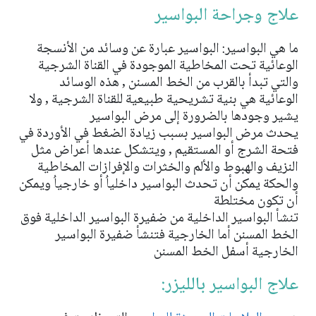
علاج وجراحة البواسير
ما هي البواسير: البواسير عبارة عن وسائد من الأنسجة
الوعائية تحت المخاطية الموجودة في القناة الشرجية
والتي تبدأ بالقرب من الخط المسنن , هذه الوسائد
الوعائية هي بنية تشريحية طبيعية للقناة الشرجية , ولا
يشير وجودها بالضرورة إلى مرض البواسير
يحدث مرض البواسير بسبب زيادة الضغط في الأوردة في
فتحة الشرج أو المستقيم , ويتشكل عندها أعراض مثل
النزيف والهبوط والألم والخثرات والإفرازات المخاطية
والحكة يمكن أن تحدث البواسير داخلياُ أو خارجياُ ويمكن
أن تكون مختلطة
تنشأ البواسير الداخلية من ضفيرة البواسير الداخلية فوق
الخط المسنن أما الخارجية فتنشأ ضفيرة البواسير
الخارجية أسفل الخط المسنن
علاج البواسير بالليزر: