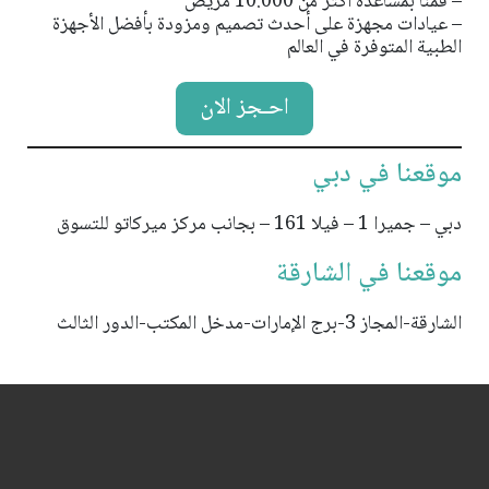
– قمنا بمساعدة أكثر من 10.000 مريض
– عيادات مجهزة على أحدث تصميم ومزودة بأفضل الأجهزة
الطبية المتوفرة في العالم
احـجز الان
موقعنا في دبي
دبي – جميرا 1 – فيلا 161 – بجانب مركز ميركاتو للتسوق
موقعنا في الشارقة
الشارقة-المجاز 3-برج الإمارات-مدخل المكتب-الدور الثالث