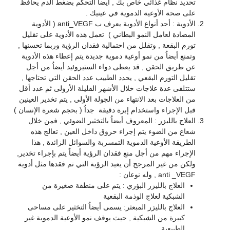
تحديد نظام غذائي خاص بك , أيضاُ التحكم بضغط الدم يحافظ
على صحة الأوعية الدموية في عينيك .
الأدوية : أحد أنواع الأدوية يعرف ب anti_VEGF ( الأدوية
المضادة لعامل النمو البطاني ) تعمل هذه الأدوية على تقليل
تورم البقعة , وتقلل من احتمالية فقدان الرؤية وربما تحسنها ,
وتمنع أيضاُ من نمو أوعية دموية جديدة يتم إعطاء هذه الأدوية
عن طريق الحقن , قد يعطى دواء الستيروئيد أيضاُ من أجل
تقليل التورم البقعي , يحدد الطبيب عدد الحقن التي تحتاجها ,
ستتلقى عدة علاجات خلال الأشهر القليلة الأزولى ثم عدد أقل
من العلاجات بعد الانتهاء من الجولة الأولى , يتم تخدير العينين
قبل الإجراء واستخدام إبرة دقيقة جداُ ( بحجم شعرة الإنسان )
العلاج بالليزر : المعروف أيضاُ بالتخثير الضوئي , فمن خلال
شعاع من الضوء يتم إجراء حروق داخل العين , تعالج هذه
الطريقة الأوعية الدموية التمسربة والسوائل الزائدة , هذا
الإجراء مهم من أجل منع فقدان الرؤية أيضاٌ يتم بإجراء تخدير,
ولكن من غير المرجح أن يعيد الرؤية التي تم فقدها مثل أدوية
anti _VEGF , وله نوعان :
العلاج بالليزر البؤري : يتم على منطقة صغيرة من
الشبكية لعلاج الوذمة البقعية
العلاج بالليزر المبعثر: يسمى أيضاُ التخثير على مساحى
كبيرة من الشبكية , حيث يوقف نمو الأوعية الدموية غير
الطبيعية .