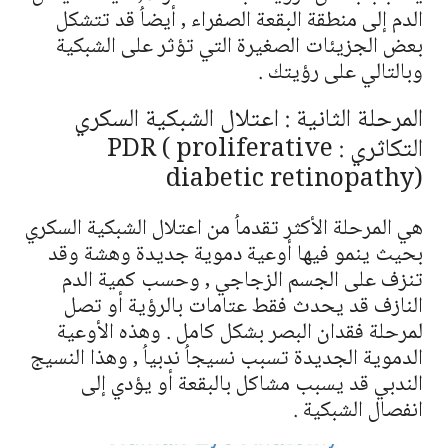
الدم إلى منطقة البقعة الصفراء , أيضاُ قد تتشكل
بعض الجزيئات الصغيرة التي تؤثر على الشبكية
وبالتالي على رؤيتك .
المرحلة الثانية : اعتلال الشبكية السكري
التكاثري : PDR ( proliferative
diabetic retinopathy)
هي المرحلة الأكثر تقدماُ من اعتلال الشبكية السكري
بحيث ينمو فيها أوعية دموية جديدة وهشة وقد
تنزف على الجسم الزجاجي , وحسب كمية الدم
النازف قد يحدث فقط عتامات بالرؤية أو تصل
لمرحلة فقدان البصر بشكل كامل . وهذه الأوعية
الدموية الجديدة تسبب نسيجاُ ندبياُ , وهذا النسيج
الندبي قد يسبب مشاكل بالبقعة أو يؤدي إلى
انفصال الشبكية .